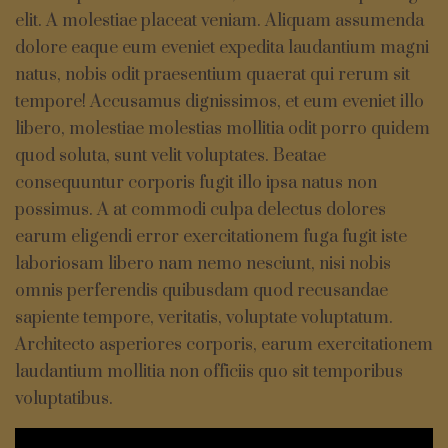
elit. A molestiae placeat veniam. Aliquam assumenda
dolore eaque eum eveniet expedita laudantium magni
natus, nobis odit praesentium quaerat qui rerum sit
tempore! Accusamus dignissimos, et eum eveniet illo
libero, molestiae molestias mollitia odit porro quidem
quod soluta, sunt velit voluptates. Beatae
consequuntur corporis fugit illo ipsa natus non
possimus. A at commodi culpa delectus dolores
earum eligendi error exercitationem fuga fugit iste
laboriosam libero nam nemo nesciunt, nisi nobis
omnis perferendis quibusdam quod recusandae
sapiente tempore, veritatis, voluptate voluptatum.
Architecto asperiores corporis, earum exercitationem
laudantium mollitia non officiis quo sit temporibus
voluptatibus.