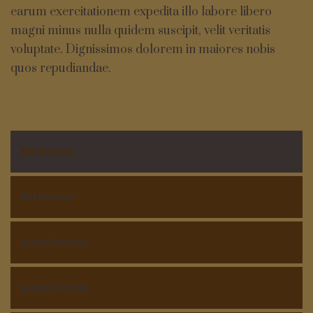
earum exercitationem expedita illo labore libero
magni minus nulla quidem suscipit, velit veritatis
voluptate. Dignissimos dolorem in maiores nobis
quos repudiandae.
Bill Norton
Bill Norton
Jenna Norton
Jenna Norton