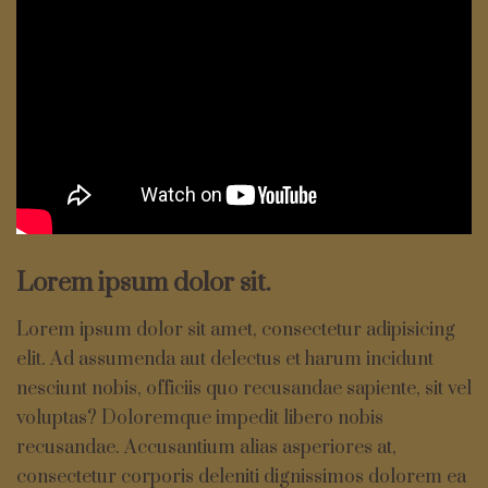
Lorem ipsum dolor sit.
Lorem ipsum dolor sit amet, consectetur adipisicing
elit. Ad assumenda aut delectus et harum incidunt
nesciunt nobis, officiis quo recusandae sapiente, sit vel
voluptas? Doloremque impedit libero nobis
recusandae. Accusantium alias asperiores at,
consectetur corporis deleniti dignissimos dolorem ea