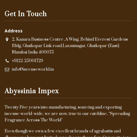
Get In Touch
Address
2, Kanara Business Centre ,A-Wing ,Behind Everest Gardens
Bldg, Ghatkopar Link road,Laxminagar, Ghatkopar (East)
Mumbai India 400075
+9122-25001729
info@incenseworld.in
Abyssinia Impex
Twenty Five years into manufacturing, sourcing and exporting
incense world-wide, we are now, true to our catchline, “Spreading
Fragrance Across The World”
Even though we own a few excellent brands of agrabattis and