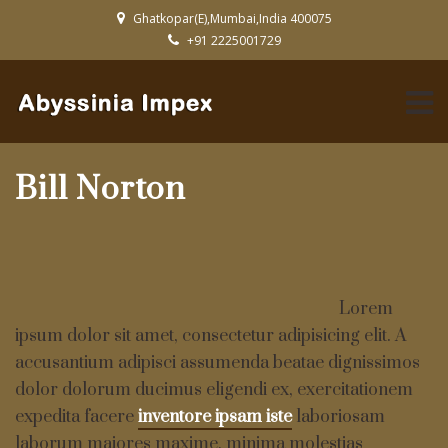
Ghatkopar(E),Mumbai,India 400075
+91 2225001729
Bill Norton
Lorem
ipsum dolor sit amet, consectetur adipisicing elit. A
accusantium adipisci assumenda beatae dignissimos
dolor dolorum ducimus eligendi ex, exercitationem
expedita facere
inventore ipsam iste
laboriosam
laborum maiores maxime, minima molestias