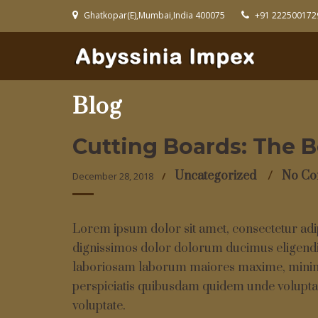
Ghatkopar(E),Mumbai,India 400075
+91 222500172
Blog
Cutting Boards: The B
Uncategorized
No C
December 28, 2018
Lorem ipsum dolor sit amet, consectetur adi
dignissimos dolor dolorum ducimus eligendi
laboriosam laborum maiores maxime, minima 
perspiciatis quibusdam quidem unde volupta
voluptate.