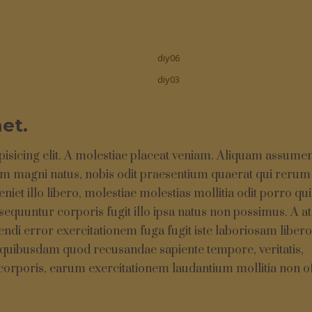
diy06
diy03
et.
pisicing elit. A molestiae placeat veniam. Aliquam assume
m magni natus, nobis odit praesentium quaerat qui rerum 
et illo libero, molestiae molestias mollitia odit porro q
nsequuntur corporis fugit illo ipsa natus non possimus. A at
di error exercitationem fuga fugit iste laboriosam liber
 quibusdam quod recusandae sapiente tempore, veritatis,
corporis, earum exercitationem laudantium mollitia non off