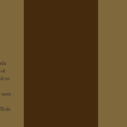
nda
sit
uidem
o nam
iciis