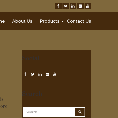
me
About Us
Products
Contact Us
Social
Search
is
pore
SEARCH
SEARCH
FOR: