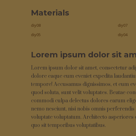
Materials
diy08
diy07
diy05
diy04
Lorem ipsum dolor sit am
Lorem ipsum dolor sit amet, consectetur adi
dolore eaque eum eveniet expedita laudantiu
tempore! Accusamus dignissimos, et eum eveni
quod soluta, sunt velit voluptates. Beatae co
commodi culpa delectus dolores earum eligen
nemo nesciunt, nisi nobis omnis perferendis
voluptate voluptatum. Architecto asperiores 
quo sit temporibus voluptatibus.