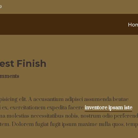
9
Ho
est Finish
omments
pisicing elit. A accusantium adipisci assumenda beatae
 ex, exercitationem expedita facere
inventore ipsam iste
molestias necessitatibus nobis, nostrum odio perferend
tem. Dolorem fugiat fugit ipsum maxime nulla quos, tem