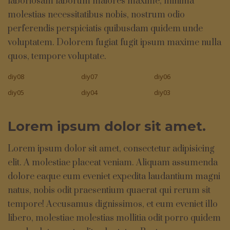
laboriosam laborum maiores maxime, minima
molestias necessitatibus nobis, nostrum odio
perferendis perspiciatis quibusdam quidem unde
voluptatem. Dolorem fugiat fugit ipsum maxime nulla
quos, tempore voluptate.
diy08
diy07
diy06
diy05
diy04
diy03
Lorem ipsum dolor sit amet.
Lorem ipsum dolor sit amet, consectetur adipisicing
elit. A molestiae placeat veniam. Aliquam assumenda
dolore eaque eum eveniet expedita laudantium magni
natus, nobis odit praesentium quaerat qui rerum sit
tempore! Accusamus dignissimos, et eum eveniet illo
libero, molestiae molestias mollitia odit porro quidem