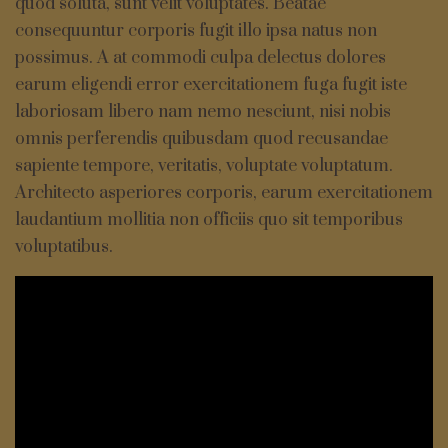
quod soluta, sunt velit voluptates. Beatae
consequuntur corporis fugit illo ipsa natus non
possimus. A at commodi culpa delectus dolores
earum eligendi error exercitationem fuga fugit iste
laboriosam libero nam nemo nesciunt, nisi nobis
omnis perferendis quibusdam quod recusandae
sapiente tempore, veritatis, voluptate voluptatum.
Architecto asperiores corporis, earum exercitationem
laudantium mollitia non officiis quo sit temporibus
voluptatibus.