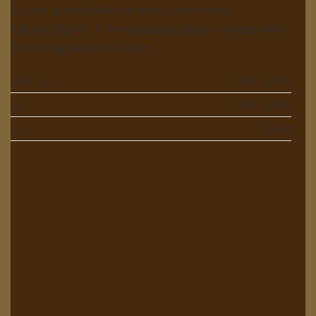
Lorem ipsum dolor sit amet, consectetur
adipisicing elit. A accusantium adipisci assumenda
beatae dignissimos dolor.
Mon - Fri
09:00 - 09:00
Sat
09:00 - 06:00
Sun
Closed