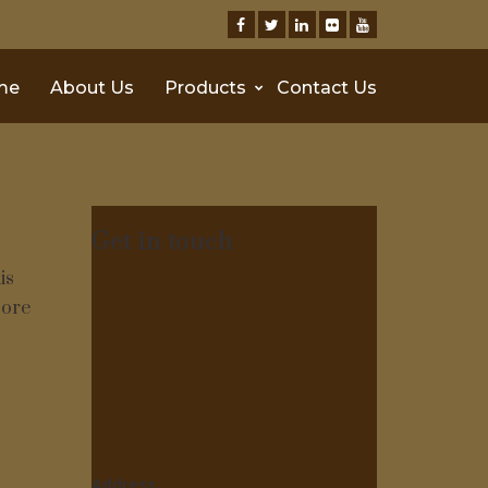
me
About Us
Products
Contact Us
Get in touch
is
pore
Address