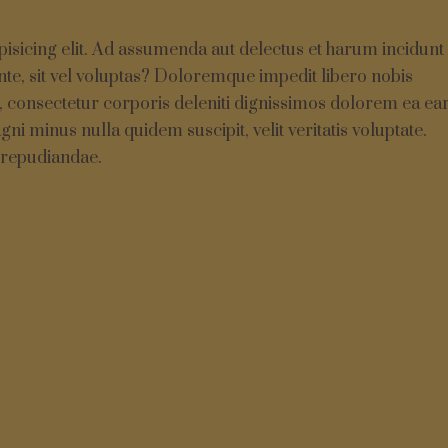
isicing elit. Ad assumenda aut delectus et harum incidunt
nte, sit vel voluptas? Doloremque impedit libero nobis
, consectetur corporis deleniti dignissimos dolorem ea e
ni minus nulla quidem suscipit, velit veritatis voluptate.
 repudiandae.