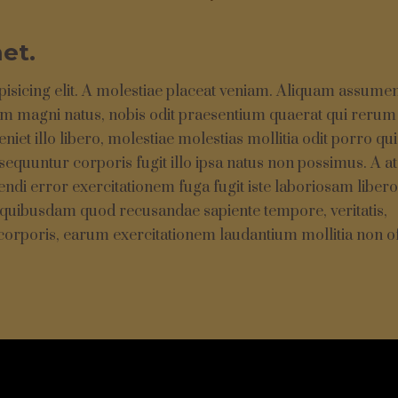
et.
pisicing elit. A molestiae placeat veniam. Aliquam assume
m magni natus, nobis odit praesentium quaerat qui rerum 
et illo libero, molestiae molestias mollitia odit porro q
nsequuntur corporis fugit illo ipsa natus non possimus. A at
di error exercitationem fuga fugit iste laboriosam liber
 quibusdam quod recusandae sapiente tempore, veritatis,
corporis, earum exercitationem laudantium mollitia non off