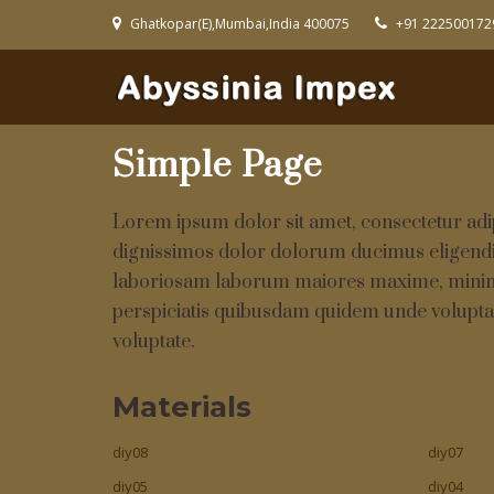
Ghatkopar(E),Mumbai,India 400075
+91 222500172
Simple Page
Lorem ipsum dolor sit amet, consectetur adi
dignissimos dolor dolorum ducimus eligendi
laboriosam laborum maiores maxime, minima 
perspiciatis quibusdam quidem unde volupta
voluptate.
Materials
diy08
diy07
diy05
diy04