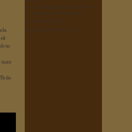
220 CSSIgniter str, suite 990 San
Francisco, 35100 California
+01 2310 123456
nda
technico@technico.com
sit
uidem
o nam
iciis