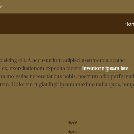
9
Ho
pisicing elit. A accusantium adipisci assumenda beatae
 ex, exercitationem expedita facere
inventore ipsam iste
molestias necessitatibus nobis, nostrum odio perferend
tem. Dolorem fugiat fugit ipsum maxime nulla quos, tem
diy06
diy03